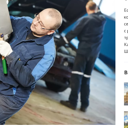
Е
к
с
с
т
К
Ш
В