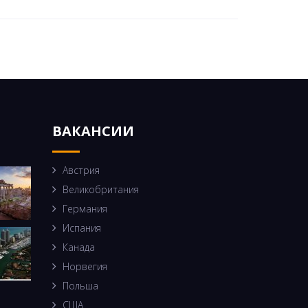
ВАКАНСИИ
Австрия
Великобритания
Германия
Испания
Канада
Норвегия
Польша
США