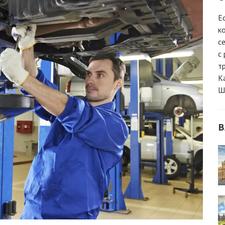
Е
к
с
с
т
К
Ш
В