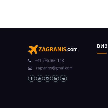
ВИ
+41 796 366 148
zagraniss@gmail.com