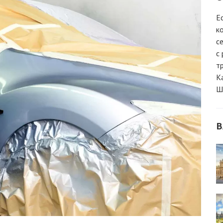
Е
к
с
с
т
К
Ш
В