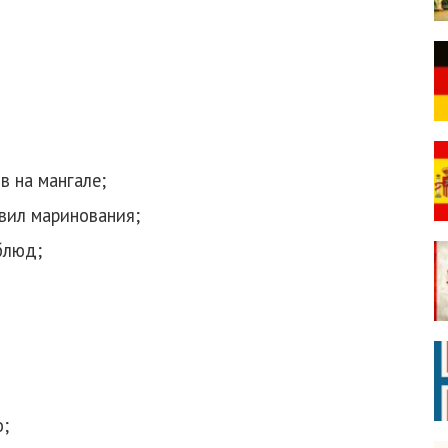
 на мангале;
авил маринования;
блюд;
о;