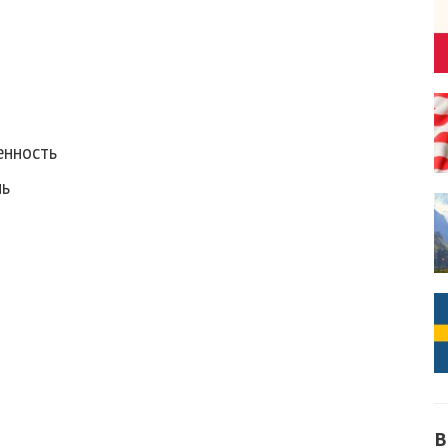
енность
нь