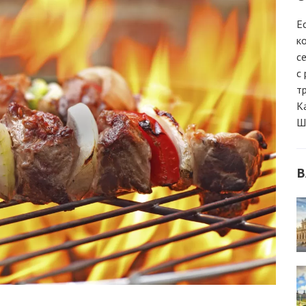
Е
к
с
с
т
К
Ш
В