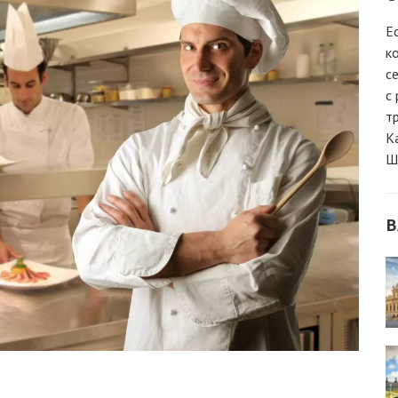
Е
к
с
с
т
К
Ш
В