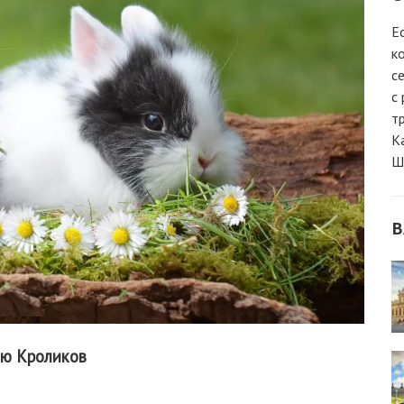
Е
к
с
с
т
К
Ш
В
ию Кроликов