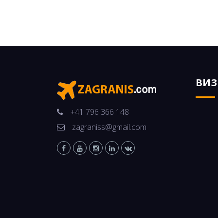
ВИ
+41 796 366 148
zagraniss@gmail.com